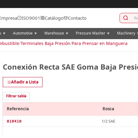
Empresa
ISO9001
Catálogo
Contacto
cs
Automotive
Warehouse
Pressure Washer
Machinery
▼
▼
▼
▼
mbustible
/
Terminales Baja Presión
/
Para Prensar en Manguera
Conexión Recta SAE Goma Baja Pres
Añadir a Lista
Filtrar tabla
Referencia
Rosca
1/2 SAE
010410