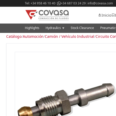
Tel: +34 958 46 10 40
|
+34 687 03 24 29
|
info@covasa.com
Inicio
Highlights
Hydraulics
Stock Clearance
Pneumati
▼
Catálogo
/
Automoción
/
Camión / Vehículo Industrial
/
Circuito Co