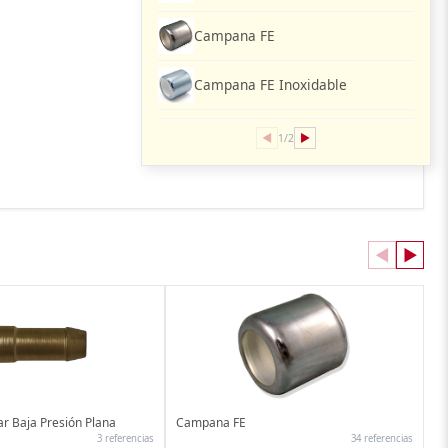
Campana FE
Campana FE Inoxidable
◀
▶
1/2
◀
▶
ar Baja Presión Plana
Campana FE
3 referencias
34 referencias