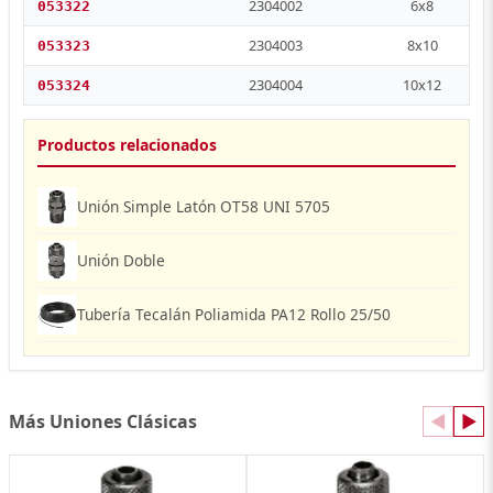
2304002
6x8
053322
2304003
8x10
053323
2304004
10x12
053324
Productos relacionados
Unión Simple Latón OT58 UNI 5705
Unión Doble
Tubería Tecalán Poliamida PA12 Rollo 25/50
Más Uniones Clásicas
◀
▶