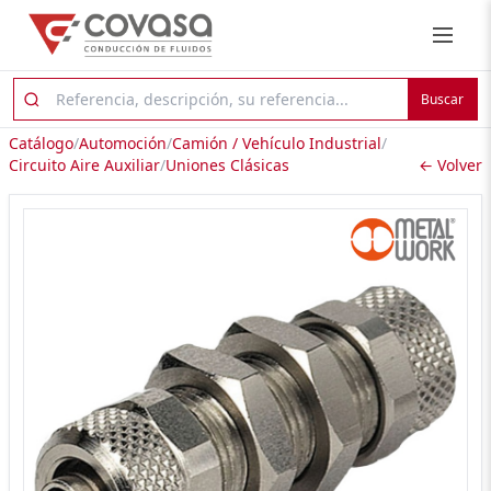
Buscar
Catálogo
/
Automoción
/
Camión / Vehículo Industrial
/
Circuito Aire Auxiliar
/
Uniones Clásicas
← Volver