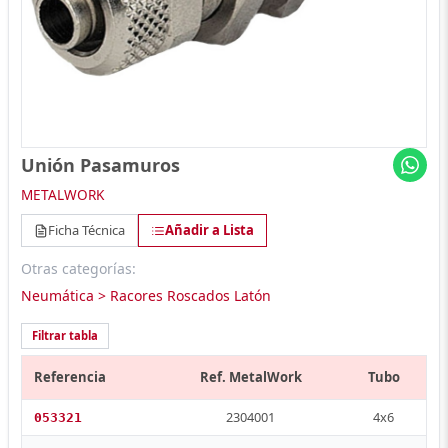
Unión Pasamuros
METALWORK
Ficha Técnica
Añadir a Lista
Otras categorías:
Neumática > Racores Roscados Latón
Filtrar tabla
Referencia
Ref. MetalWork
Tubo
2304001
4x6
053321