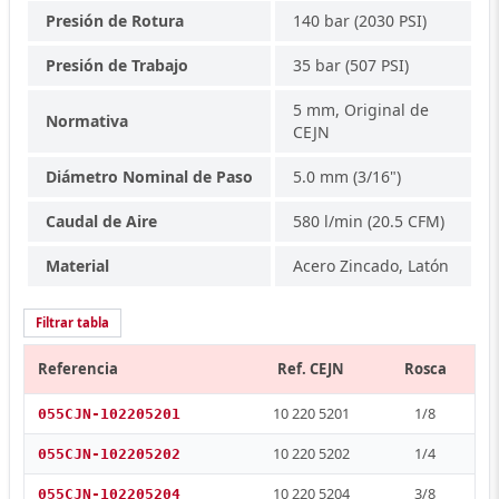
Presión de Rotura
140 bar (2030 PSI)
Presión de Trabajo
35 bar (507 PSI)
5 mm, Original de
Normativa
CEJN
Diámetro Nominal de Paso
5.0 mm (3/16")
Caudal de Aire
580 l/min (20.5 CFM)
Material
Acero Zincado, Latón
Filtrar tabla
Referencia
Ref. CEJN
Rosca
10 220 5201
1/8
055CJN-102205201
10 220 5202
1/4
055CJN-102205202
10 220 5204
3/8
055CJN-102205204