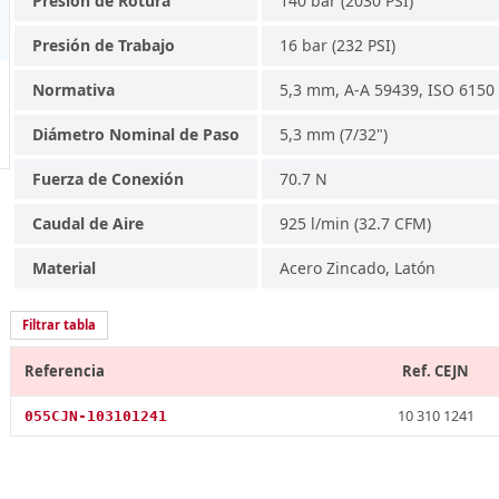
Presión de Rotura
140 bar (2030 PSI)
Presión de Trabajo
16 bar (232 PSI)
Normativa
5,3 mm, A-A 59439, ISO 6150
Diámetro Nominal de Paso
5,3 mm (7/32")
Fuerza de Conexión
70.7 N
Caudal de Aire
925 l/min (32.7 CFM)
Material
Acero Zincado, Latón
Filtrar tabla
Referencia
Ref. CEJN
10 310 1241
055CJN-103101241