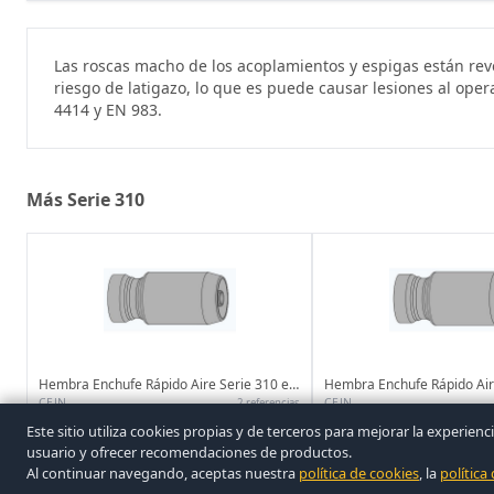
Las roscas macho de los acoplamientos y espigas están reve
riesgo de latigazo, lo que es puede causar lesiones al ope
4414 y EN 983.
Más Serie 310
Hembra Enchufe Rápido Aire Serie 310 eSafe Soft Line
CEJN
CEJN
2 referencias
Este sitio utiliza cookies propias y de terceros para mejorar la exper
usuario y ofrecer recomendaciones de productos.
Al continuar navegando, aceptas nuestra
política de cookies
, la
política
© 2026 Covasa. Todos los derechos reservados.
|
Aviso legal
|
Privacidad
|
Elimina