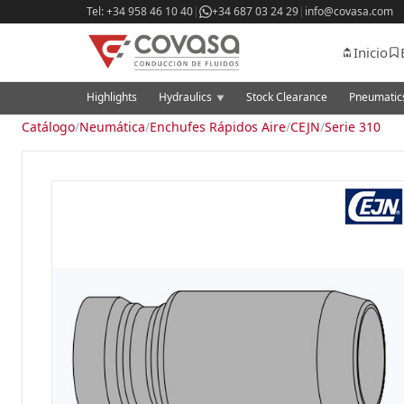
Tel: +34 958 46 10 40
|
+34 687 03 24 29
|
info@covasa.com
Inicio
Highlights
Hydraulics
Stock Clearance
Pneumati
▼
Catálogo
/
Neumática
/
Enchufes Rápidos Aire
/
CEJN
/
Serie 310