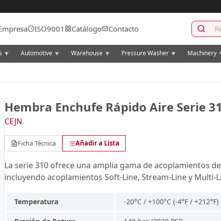
Empresa
ISO9001
Catálogo
Contacto
cs
Automotive
Warehouse
Pressure Washer
Machinery
▼
▼
▼
▼
Hembra Enchufe Rápido Aire Serie 3
CEJN
Ficha Técnica
Añadir a Lista
La serie 310 ofrece una amplia gama de acoplamientos de 
incluyendo acoplamientos Soft-Line, Stream-Line y Multi-L
Temperatura
-20°C / +100°C (-4°F / +212°F)