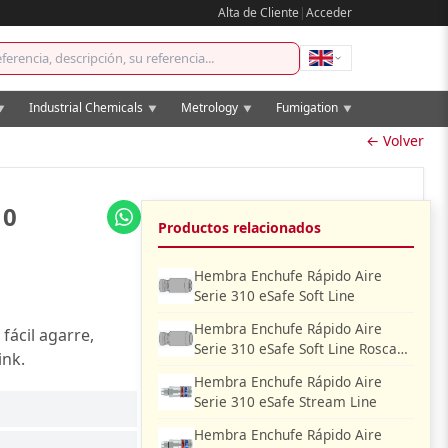
Alta de Cliente
|
Acceder
Industrial Chemicals
Metrology
Fumigation
▼
▼
▼
▼
← Volver
10
Productos relacionados
Hembra Enchufe Rápido Aire
Serie 310 eSafe Soft Line
Hembra Enchufe Rápido Aire
fácil agarre,
Serie 310 eSafe Soft Line Rosca
ink.
Hembra
Hembra Enchufe Rápido Aire
Serie 310 eSafe Stream Line
Hembra Enchufe Rápido Aire