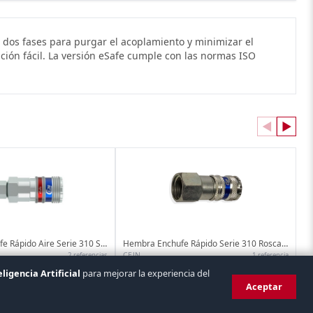
n dos fases para purgar el acoplamiento y minimizar el
ción fácil. La versión eSafe cumple con las normas ISO
◀
▶
Hembra Enchufe Rápido Aire Serie 310 Stream Line
Hembra Enchufe Rápido Serie 310 Rosca Hembra
CEJN
2 referencias
1 referencia
eligencia Artificial
para mejorar la experiencia del
Aceptar
VISA
mastercard
bizum