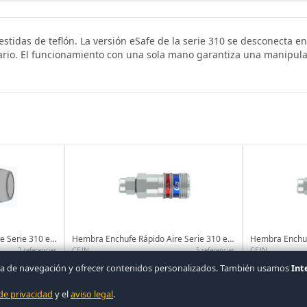
stidas de teflón. La versión eSafe de la serie 310 se desconecta e
rario. El funcionamiento con una sola mano garantiza una manipula
Hembra Enchufe Rápido Aire Serie 310 eSafe Soft Line Rosca Hembra
Hembra Enchufe Rápido Aire Serie 310 eSafe Stream Line
CEJN
CEJN
2 referencias
5 referencias
iencia de navegación y ofrecer contenidos personalizados. También usamos
Int
 de privacidad
y el
aviso legal
.
r cuenta
|
Condiciones
|
Cookies
▲ COVASA