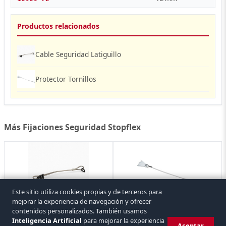
Productos relacionados
Cable Seguridad Latiguillo
Protector Tornillos
Más Fijaciones Seguridad Stopflex
Este sitio utiliza cookies propias y de terceros para
mejorar la experiencia de navegación y ofrecer
Cable Seguridad Latiguillo
contenidos personalizados. También usamos
Protector Tornillos
1 referencia
7 referencias
Inteligencia Artificial
para mejorar la experiencia
Aceptar