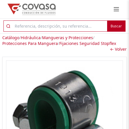
Buscar
Catálogo
/
Hidráulica
/
Mangueras y Protecciones
/
Protecciones Para Manguera
/
Fijaciones Seguridad Stopflex
← Volver