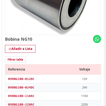
Bobina NG10
Añadir a Lista
Filtrar tabla
Referencia
Voltaje
12V
098NG10B-012DC
24V
098NG10B-024DC
110V
098NG10B-110AC
220V
098NG10B-220AC