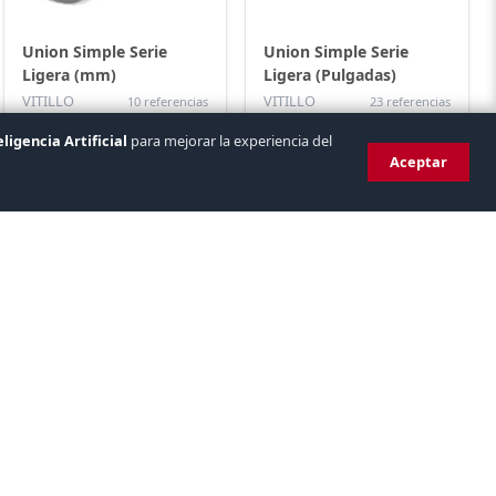
Union Simple Serie
Union Simple Serie
Ligera (mm)
Ligera (Pulgadas)
VITILLO
VITILLO
10 referencias
23 referencias
eligencia Artificial
para mejorar la experiencia del
Aceptar
Union Simple Serie
Union Simple Serie
Super Ligera (mm)
Super Ligera (Pulgadas)
8 referencias
6 referencias