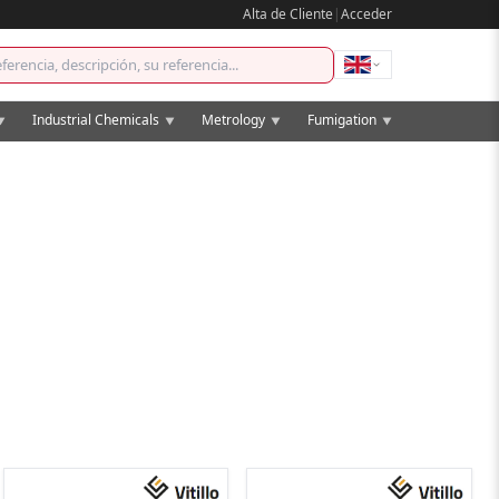
Alta de Cliente
|
Acceder
Industrial Chemicals
Metrology
Fumigation
▼
▼
▼
▼