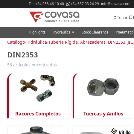
Tel: +34 958 46 10 40
|
+34 687 03 24 29
|
info@covasa.com
Inicio
Highlights
Hydraulics
Stock Clearance
Pneumati
▼
Catálogo
/
Hidráulica
/
Tubería Rígida, Abrazaderas, DIN2353, JIC
DIN2353
56 artículos encontrados
Racores Completos
Tuercas y Anillos