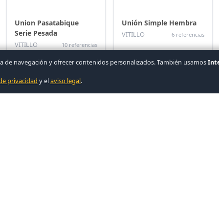
Union Pasatabique
Unión Simple Hembra
Serie Pesada
VITILLO
6 referencias
VITILLO
10 referencias
iencia de navegación y ofrecer contenidos personalizados. También usamos
Int
 de privacidad
y el
aviso legal
.
▲ COVASA
Union Simple Serie
Union Simple Serie
Pesada (Pulgadas)
Pesada Con Junta
(Pulgadas)
VITILLO
23 referencias
8 referencias