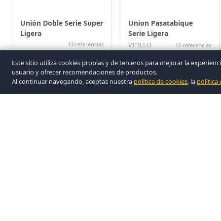
Unión Doble Serie Super
Union Pasatabique
Ligera
Serie Ligera
13 referencias
VITILLO
10 referencias
Este sitio utiliza cookies propias y de terceros para mejorar la exper
usuario y ofrecer recomendaciones de productos.
Al continuar navegando, aceptas nuestra
política de cookies
, la
política
Union Simple Serie
Union Simple Serie
Ligera Con Junta
Pesada (mm)
(Pulgadas)
VITILLO
10 referencias
4 referencias