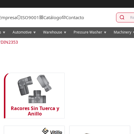
Empresa
ISO9001
Catálogo
Contacto
cs
Automotive
Warehouse
Pressure Washer
Machinery
▼
▼
▼
▼
/
DIN2353
Racores Sin Tuerca y
Anillo