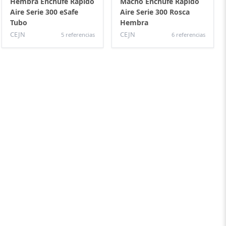
Hembra Enchufe Rápido
Macho Enchufe Rápido
Aire Serie 300 eSafe
Aire Serie 300 Rosca
Tubo
Hembra
CEJN
CEJN
5 referencias
6 referencias