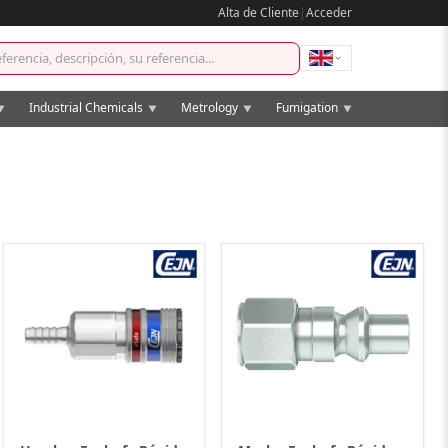
Alta de Cliente
|
Acceder
Industrial Chemicals
Metrology
Fumigation
▼
▼
▼
▼