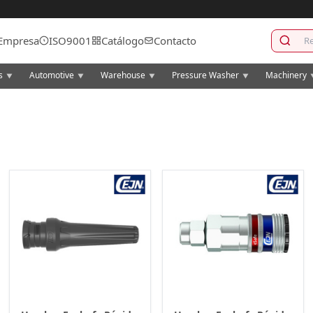
Empresa
ISO9001
Catálogo
Contacto
cs
Automotive
Warehouse
Pressure Washer
Machinery
▼
▼
▼
▼