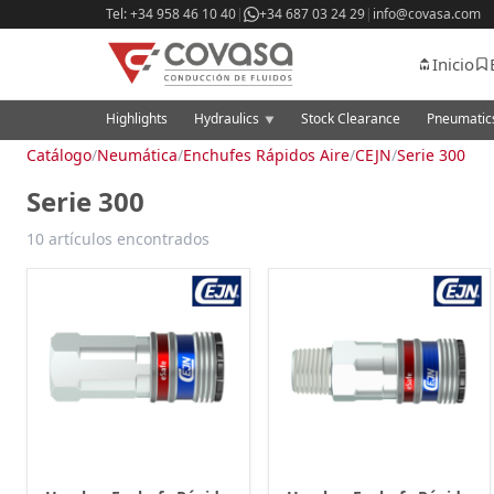
Tel: +34 958 46 10 40
|
+34 687 03 24 29
|
info@covasa.com
Inicio
Highlights
Hydraulics
Stock Clearance
Pneumati
▼
Catálogo
/
Neumática
/
Enchufes Rápidos Aire
/
CEJN
/
Serie 300
Serie 300
10 artículos encontrados