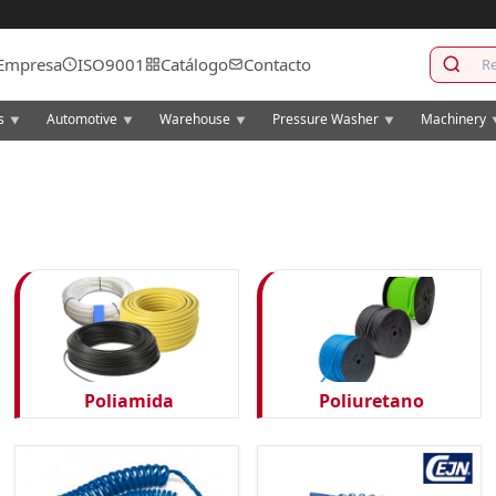
Empresa
ISO9001
Catálogo
Contacto
cs
Automotive
Warehouse
Pressure Washer
Machinery
▼
▼
▼
▼
Poliamida
Poliuretano