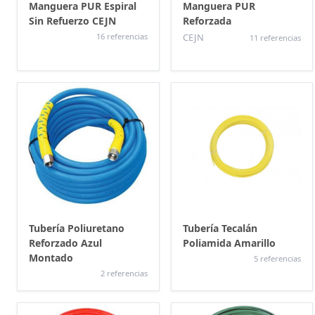
Manguera PUR Espiral
Manguera PUR
Sin Refuerzo CEJN
Reforzada
16 referencias
CEJN
11 referencias
Tubería Poliuretano
Tubería Tecalán
Reforzado Azul
Poliamida Amarillo
Montado
5 referencias
2 referencias