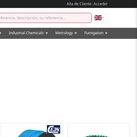
Alta de Cliente
|
Acceder
Industrial Chemicals
Metrology
Fumigation
▼
▼
▼
▼