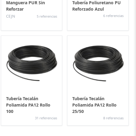
Manguera PUR Sin
Tubería Poliuretano PU
Reforzar
Reforzado Azul
CEJN
6 referencias
5 referencias
Tubería Tecalán
Tubería Tecalán
Poliamida PA12 Rollo
Poliamida PA12 Rollo
100
25/50
31 referencias
8 referencias