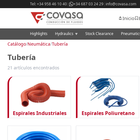
Tel: +34 958 46 10 40
|
+34 687 03 24 29
|
info@covasa.com
Inicio
Highlights
Hydraulics
Stock Clearance
Pneumati
▼
Catálogo
/
Neumática
/
Tubería
Tubería
21 artículos encontrados
Espirales Industriales
Espirales Poliuretano