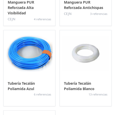
Manguera PUR
Manguera PUR
Reforzada Alta
Reforzada Antichispas
Visibilidad
CEJN
3 referencias
CEJN
4 referencias
Tubería Tecalán
Tubería Tecalán
Poliamida Azul
Poliamida Blanco
6 referencias
13 referencias