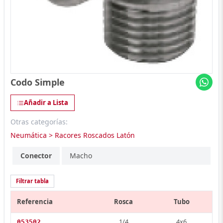
Codo Simple
Añadir a Lista
Otras categorías:
Neumática > Racores Roscados Latón
Conector
Macho
Filtrar tabla
Referencia
Rosca
Tubo
1/4
4x6
053502