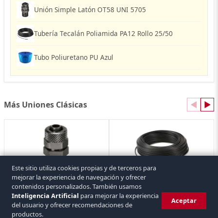
Unión Simple Latón OT58 UNI 5705
Tubería Tecalán Poliamida PA12 Rollo 25/50
Tubo Poliuretano PU Azul
Más Uniones Clásicas
◀
▶
Este sitio utiliza cookies propias y de terceros para
mejorar la experiencia de navegación y ofrecer
contenidos personalizados. También usamos
Unión Simple Latón OT58 UNI 5705
Tubería Tecalán Poliamida PA12 Rollo 25/50
1 referencia
1 referencia
Inteligencia Artificial
para mejorar la experiencia
Aceptar
del usuario y ofrecer recomendaciones de
productos.