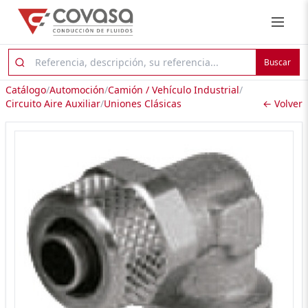
Buscar
Catálogo
/
Automoción
/
Camión / Vehículo Industrial
/
Circuito Aire Auxiliar
/
Uniones Clásicas
← Volver