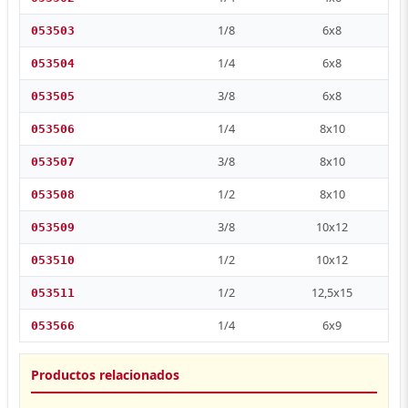
1/8
6x8
053503
1/4
6x8
053504
3/8
6x8
053505
1/4
8x10
053506
3/8
8x10
053507
1/2
8x10
053508
3/8
10x12
053509
1/2
10x12
053510
1/2
12,5x15
053511
1/4
6x9
053566
Productos relacionados