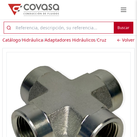
Buscar
Catálogo
/
Hidráulica
/
Adaptadores Hidráulicos
/
Cruz
← Volver