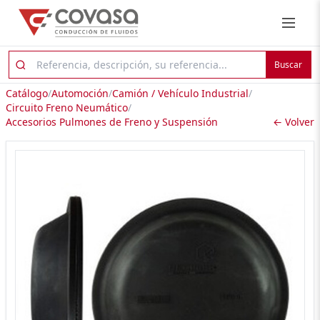
Buscar
Catálogo
/
Automoción
/
Camión / Vehículo Industrial
/
Circuito Freno Neumático
/
Accesorios Pulmones de Freno y Suspensión
← Volver