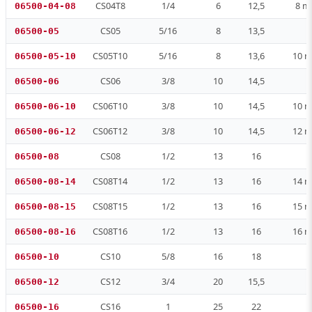
CS04T8
1/4
6
12,5
8 
06500-04-08
CS05
5/16
8
13,5
06500-05
CS05T10
5/16
8
13,6
10 
06500-05-10
CS06
3/8
10
14,5
06500-06
CS06T10
3/8
10
14,5
10 
06500-06-10
CS06T12
3/8
10
14,5
12 
06500-06-12
CS08
1/2
13
16
06500-08
CS08T14
1/2
13
16
14 
06500-08-14
CS08T15
1/2
13
16
15 
06500-08-15
CS08T16
1/2
13
16
16 
06500-08-16
CS10
5/8
16
18
06500-10
CS12
3/4
20
15,5
06500-12
CS16
1
25
22
06500-16