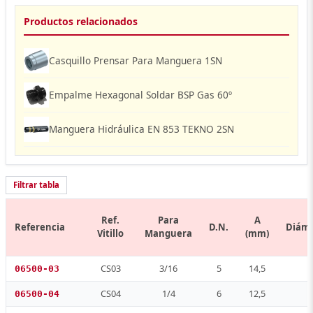
Productos relacionados
Casquillo Prensar Para Manguera 1SN
Empalme Hexagonal Soldar BSP Gas 60º
Manguera Hidráulica EN 853 TEKNO 2SN
Filtrar tabla
Ref.
Para
A
Referencia
D.N.
Diám
Vitillo
Manguera
(mm)
CS03
3/16
5
14,5
06500-03
CS04
1/4
6
12,5
06500-04