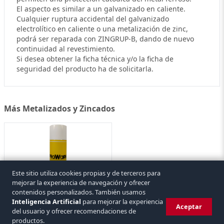
El aspecto es similar a un galvanizado en caliente.
Cualquier ruptura accidental del galvanizado
electrolítico en caliente o una metalización de zinc,
podrá ser reparada con ZINGRUP-B, dando de nuevo
continuidad al revestimiento.
Si desea obtener la ficha técnica y/o la ficha de
seguridad del producto ha de solicitarla.
Más Metalizados y Zincados
Este sitio utiliza cookies propias y de terceros para
mejorar la experiencia de navegación y ofrecer
Símil Acero Inoxidable INOX-GRUP
contenidos personalizados. También usamos
PROWORK
1 referencia
Inteligencia Artificial
para mejorar la experiencia
Aceptar
del usuario y ofrecer recomendaciones de
productos.