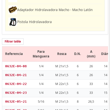
Adaptador Hidrolavadora Macho - Macho Latón
Pistola Hidrolavadora
Filtrar tabla
Para
A
Referencia
Rosca
D.N.
Diám
Manguera
(mm)
1/4
M 21x1,5
6
26
14 
0632E-04-08
1/4
M 21x1,5
6
26
14 
0632E-04-21
1/4
M 22x1,5
6
33
14 
0632E-04-22
1/4
M 22x1,5
6
33
15 
0632E-04-23
5/16
M 21x1,5
8
26,5
14 
0632E-05-21