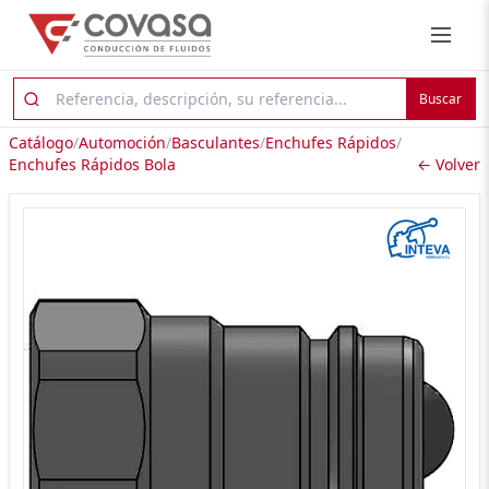
Buscar
Catálogo
/
Automoción
/
Basculantes
/
Enchufes Rápidos
/
Enchufes Rápidos Bola
← Volver