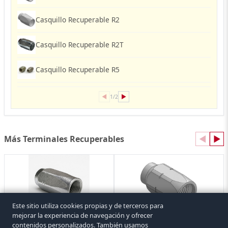
Casquillo Recuperable R2
Casquillo Recuperable R2T
Casquillo Recuperable R5
◀
▶
1/2
Más Terminales Recuperables
◀
▶
Este sitio utiliza cookies propias y de terceros para
mejorar la experiencia de navegación y ofrecer
Casquillo Recuperable Inoxidable
Casquillo Recuperable MHT1
contenidos personalizados. También usamos