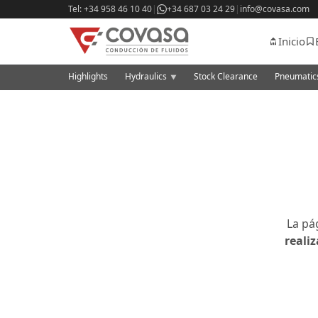
Tel: +34 958 46 10 40
|
+34 687 03 24 29
|
info@covasa.com
Inicio
Highlights
Hydraulics
Stock Clearance
Pneumati
▼
La pá
reali