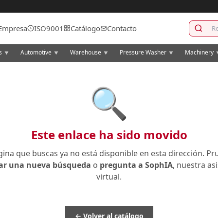
Empresa
ISO9001
Catálogo
Contacto
cs
Automotive
Warehouse
Pressure Washer
Machinery
▼
▼
▼
▼
🔍
Este enlace ha sido movido
gina que buscas ya no está disponible en esta dirección. Pr
zar una nueva búsqueda
o
pregunta a SophIA
, nuestra as
virtual.
← Volver al catálogo