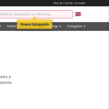
Alta de Cliente
|
Acceder
Nueva búsqueda
Industrial Chemicals
Metrology
Fumigation
▼
▼
▼
▼
ueba a
istente