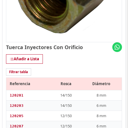
Tuerca Inyectores Con Orificio
Añadir a Lista
Filtrar tabla
Referencia
Rosca
Diámetro
14/150
8 mm
120201
14/150
6 mm
120203
12/150
8 mm
120205
12/150
6 mm
120207