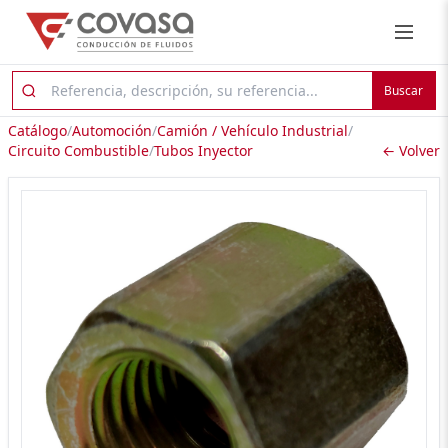
Buscar
Catálogo
/
Automoción
/
Camión / Vehículo Industrial
/
Circuito Combustible
/
Tubos Inyector
← Volver