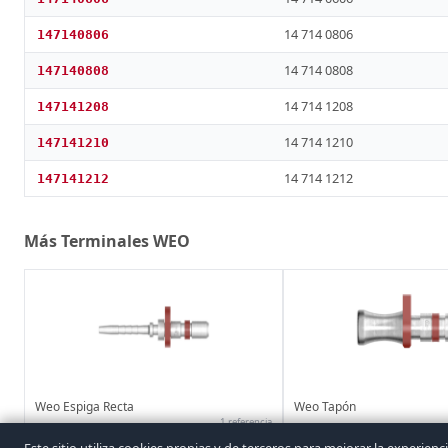
14 714 0806
147140806
14 714 0808
147140808
14 714 1208
147141208
14 714 1210
147141210
14 714 1212
147141212
Más Terminales WEO
Weo Espiga Recta
Weo Tapón
1 referencia