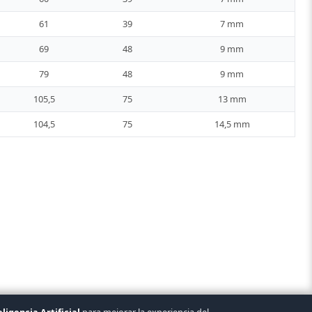
61
39
7 mm
69
48
9 mm
79
48
9 mm
105,5
75
13 mm
104,5
75
14,5 mm