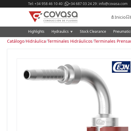
Tel: +34 958 46 10 40
|
+34 687 03 24 29
|
info@covasa.com
Inicio
Highlights
Hydraulics
Stock Clearance
Pneumati
▼
Catálogo
/
Hidráulica
/
Terminales Hidráulicos
/
Terminales Prensa