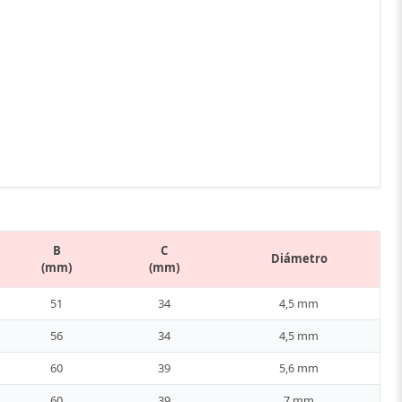
B
C
Diámetro
(mm)
(mm)
51
34
4,5 mm
56
34
4,5 mm
60
39
5,6 mm
60
39
7 mm