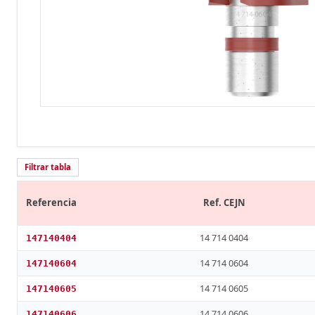
Filtrar tabla
Referencia
Ref. CEJN
14 714 0404
147140404
14 714 0604
147140604
14 714 0605
147140605
14 714 0606
147140606