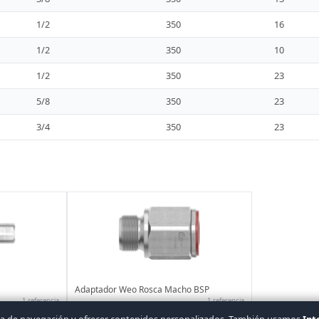
1/2
350
16
1/2
350
10
1/2
350
23
5/8
350
23
3/4
350
23
Adaptador Weo Rosca Macho BSP
1 referencia
1 referencia