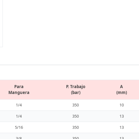
Para
P. Trabajo
A
Manguera
(bar)
(mm)
1/4
350
10
1/4
350
13
5/16
350
13
3/8
350
13