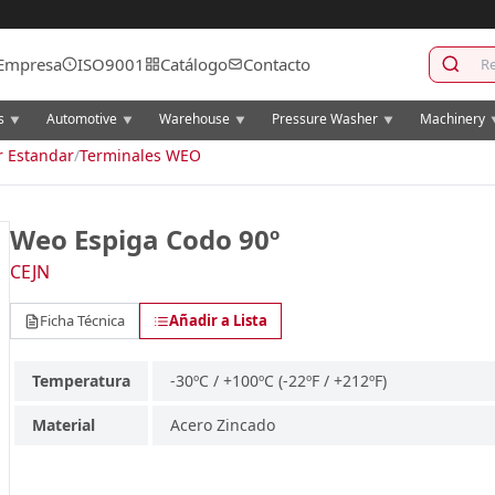
Empresa
ISO9001
Catálogo
Contacto
cs
Automotive
Warehouse
Pressure Washer
Machinery
▼
▼
▼
▼
r Estandar
/
Terminales WEO
Weo Espiga Codo 90º
CEJN
Ficha Técnica
Añadir a Lista
Temperatura
-30ºC / +100ºC (-22ºF / +212ºF)
Material
Acero Zincado