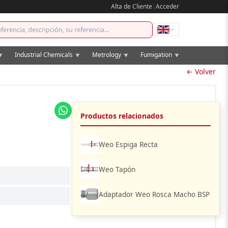
Alta de Cliente
|
Acceder
Industrial Chemicals
Metrology
Fumigation
▼
▼
▼
▼
← Volver
Productos relacionados
Weo Espiga Recta
Weo Tapón
Adaptador Weo Rosca Macho BSP