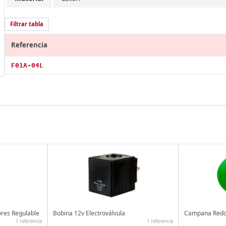
Filtrar tabla
Referencia
F01A-04L
ores Regulable
Bobina 12v Electroválvula
Campana Redon
1 referencia
1 referencia