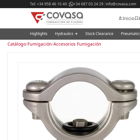
Tel: +34 958 46 10 40
|
+34 687 03 24 29
|
info@covasa.com
Inicio
Highlights
Hydraulics
Stock Clearance
Pneumati
▼
Catálogo
/
Fumigación
/
Accesorios Fumigación