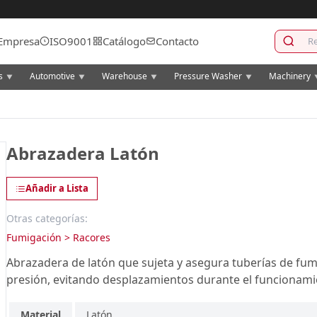
Empresa
ISO9001
Catálogo
Contacto
cs
Automotive
Warehouse
Pressure Washer
Machinery
▼
▼
▼
▼
Abrazadera Latón
Añadir a Lista
Otras categorías:
Fumigación > Racores
Abrazadera de latón que sujeta y asegura tuberías de fu
presión, evitando desplazamientos durante el funcionami
Material
Latón