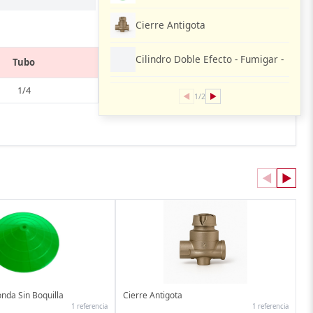
Cierre Antigota
Cilindro Doble Efecto - Fumigar -
Tubo
1/4
◀
▶
1/2
◀
▶
da Sin Boquilla
Cierre Antigota
1 referencia
1 referencia