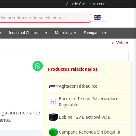
Alta de Cliente
|
Acceder
Industrial Chemicals
Metrology
Fumigation
▼
▼
▼
▼
← Volver
Productos relacionados
Agitador Hidráulico
Barra en Te con Pulverizadores
Regulable
migación mediante
Bobina 12v Electroválvula
ento.
Campana Redonda Sin Boquilla