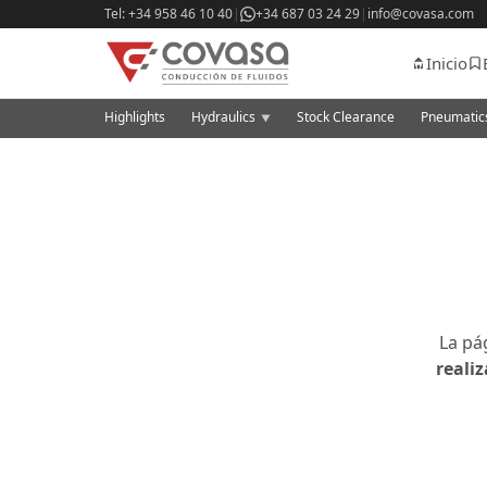
Tel: +34 958 46 10 40
|
+34 687 03 24 29
|
info@covasa.com
Inicio
Highlights
Hydraulics
Stock Clearance
Pneumati
▼
La pá
reali