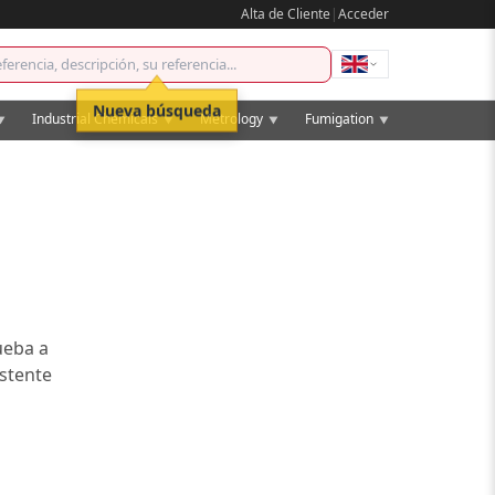
Alta de Cliente
|
Acceder
Nueva búsqueda
Industrial Chemicals
Metrology
Fumigation
▼
▼
▼
▼
ueba a
istente