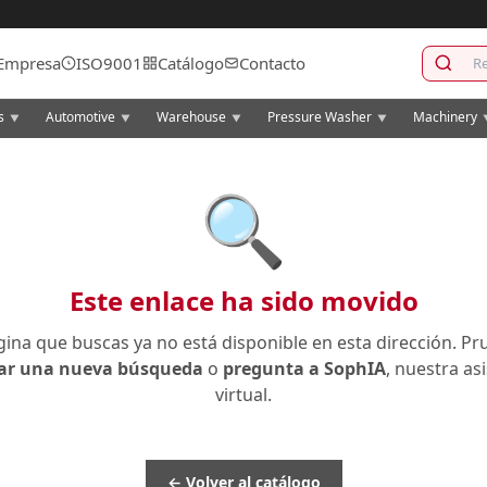
Empresa
ISO9001
Catálogo
Contacto
cs
Automotive
Warehouse
Pressure Washer
Machinery
▼
▼
▼
▼
🔍
Este enlace ha sido movido
gina que buscas ya no está disponible en esta dirección. Pr
zar una nueva búsqueda
o
pregunta a SophIA
, nuestra as
virtual.
← Volver al catálogo