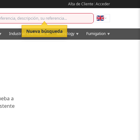
Alta de Cliente
|
Acceder
Nueva búsqueda
Industrial Chemicals
Metrology
Fumigation
▼
▼
▼
▼
ueba a
istente