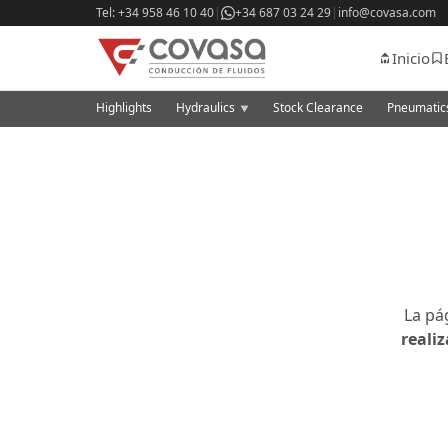
Tel: +34 958 46 10 40
|
+34 687 03 24 29
|
info@covasa.com
Inicio
Highlights
Hydraulics
Stock Clearance
Pneumati
▼
La pá
reali