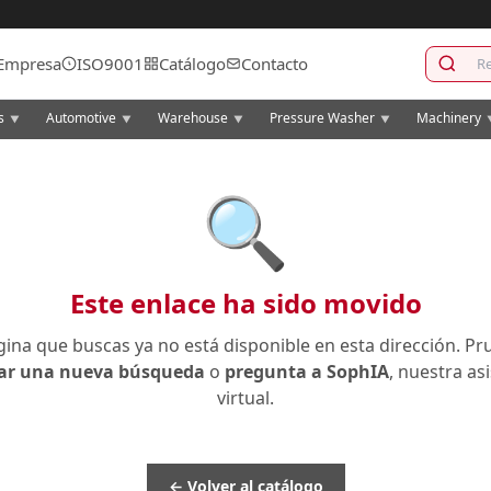
Empresa
ISO9001
Catálogo
Contacto
cs
Automotive
Warehouse
Pressure Washer
Machinery
▼
▼
▼
▼
🔍
Este enlace ha sido movido
gina que buscas ya no está disponible en esta dirección. Pr
zar una nueva búsqueda
o
pregunta a SophIA
, nuestra as
virtual.
← Volver al catálogo