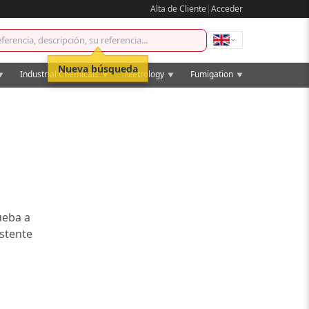
Alta de Cliente
|
Acceder
Nueva búsqueda
Industrial Chemicals
Metrology
Fumigation
▼
▼
▼
▼
ueba a
istente