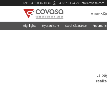
Tel: +34 958 46 10 40
|
+34 687 03 24 29
|
info@covasa.com
Inicio
Highlights
Hydraulics
Stock Clearance
Pneumati
▼
La pá
reali