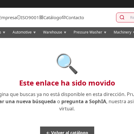
Empresa
ISO9001
Catálogo
Contacto
cs
Automotive
Warehouse
Pressure Washer
Machinery
▼
▼
▼
▼
🔍
Este enlace ha sido movido
gina que buscas ya no está disponible en esta dirección. Pr
zar una nueva búsqueda
o
pregunta a SophIA
, nuestra as
virtual.
← Volver al catálogo