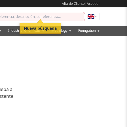
Alta de Cliente
|
Acceder
Nueva búsqueda
Industrial Chemicals
Metrology
Fumigation
▼
▼
▼
▼
ueba a
istente