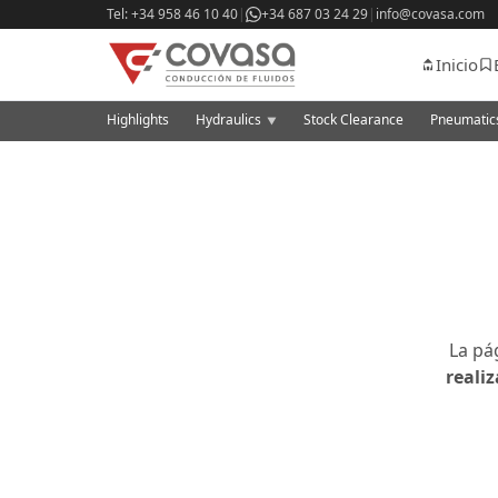
Tel: +34 958 46 10 40
|
+34 687 03 24 29
|
info@covasa.com
Inicio
Highlights
Hydraulics
Stock Clearance
Pneumati
▼
La pá
reali