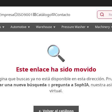
Empresa
ISO9001
Catálogo
Contacto
cs
Automotive
Warehouse
Pressure Washer
Machinery
▼
▼
▼
▼
🔍
Este enlace ha sido movido
gina que buscas ya no está disponible en esta dirección. Pr
zar una nueva búsqueda
o
pregunta a SophIA
, nuestra as
virtual.
← Volver al catálogo