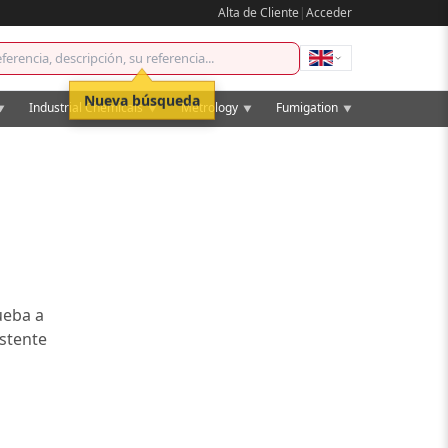
Alta de Cliente
|
Acceder
Nueva búsqueda
Industrial Chemicals
Metrology
Fumigation
▼
▼
▼
▼
ueba a
istente