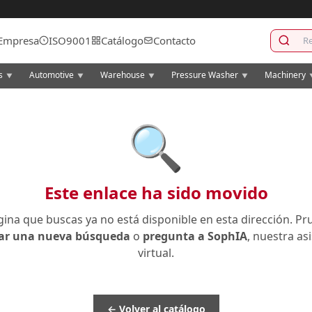
Empresa
ISO9001
Catálogo
Contacto
cs
Automotive
Warehouse
Pressure Washer
Machinery
▼
▼
▼
▼
🔍
Este enlace ha sido movido
gina que buscas ya no está disponible en esta dirección. Pr
zar una nueva búsqueda
o
pregunta a SophIA
, nuestra as
virtual.
← Volver al catálogo