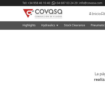
Tel: +34 958 46 10 40
|
+34 687 03 24 29
|
info@covasa.com
Inicio
Highlights
Hydraulics
Stock Clearance
Pneumati
▼
La pá
reali