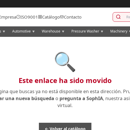
Empresa
ISO9001
Catálogo
Contacto
cs
Automotive
Warehouse
Pressure Washer
Machinery
▼
▼
▼
▼
🔍
Este enlace ha sido movido
gina que buscas ya no está disponible en esta dirección. Pr
zar una nueva búsqueda
o
pregunta a SophIA
, nuestra as
virtual.
← Volver al catálogo