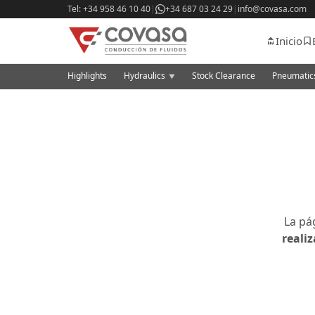
Tel: +34 958 46 10 40
|
+34 687 03 24 29
|
info@covasa.com
Inicio
Highlights
Hydraulics
Stock Clearance
Pneumati
▼
La pá
reali