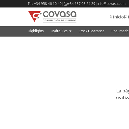
Tel: +34 958 46 10 40
|
+34 687 03 24 29
|
info@covasa.com
Inicio
Highlights
Hydraulics
Stock Clearance
Pneumati
▼
La pá
reali