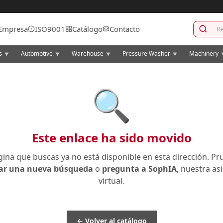
Empresa
ISO9001
Catálogo
Contacto
cs
Automotive
Warehouse
Pressure Washer
Machinery
▼
▼
▼
▼
🔍
Este enlace ha sido movido
gina que buscas ya no está disponible en esta dirección. Pr
zar una nueva búsqueda
o
pregunta a SophIA
, nuestra as
virtual.
← Volver al catálogo