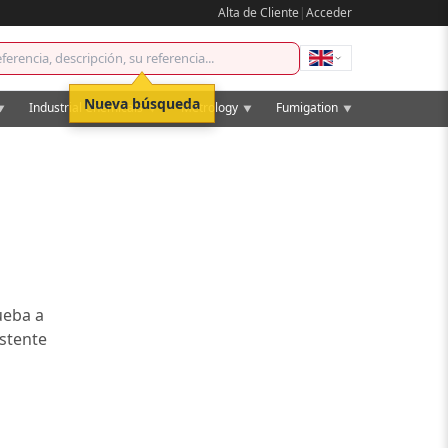
Alta de Cliente
|
Acceder
Nueva búsqueda
Industrial Chemicals
Metrology
Fumigation
▼
▼
▼
▼
ueba a
istente