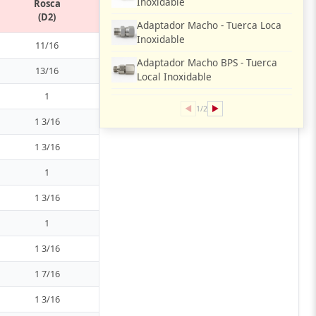
Inoxidable
Rosca
(D2)
Adaptador Macho - Tuerca Loca
Inoxidable
11/16
Adaptador Macho BPS - Tuerca
13/16
Local Inoxidable
1
◀
▶
1/2
1 3/16
1 3/16
1
1 3/16
1
1 3/16
1 7/16
1 3/16