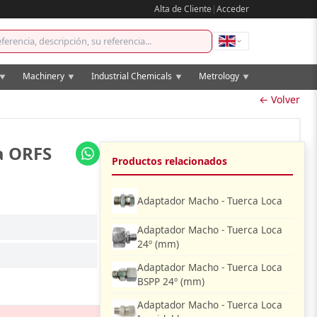
Alta de Cliente
|
Acceder
Machinery
Industrial Chemicals
Metrology
▼
▼
▼
▼
← Volver
a ORFS
Productos relacionados
Adaptador Macho - Tuerca Loca
Adaptador Macho - Tuerca Loca
24º (mm)
Adaptador Macho - Tuerca Loca
BSPP 24º (mm)
Adaptador Macho - Tuerca Loca