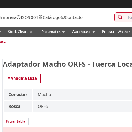
Empresa
ISO9001
Catálogo
Contacto
Stock Clearance
Pneumatics
Warehouse
Pressure Washer
▼
▼
▼
Loca
Adaptador Macho ORFS - Tuerca Loc
Añadir a Lista
Conector
Macho
Rosca
ORFS
Filtrar tabla