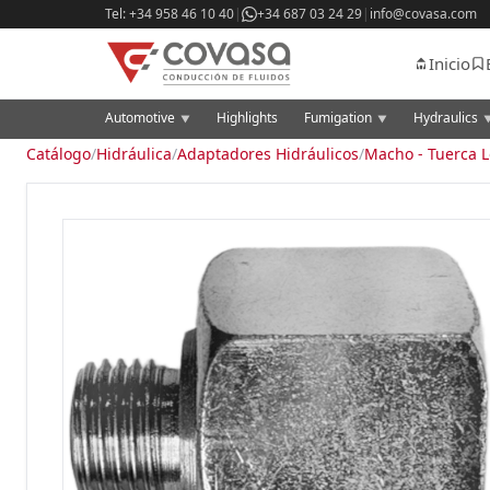
Tel: +34 958 46 10 40
|
+34 687 03 24 29
|
info@covasa.com
Inicio
Automotive
Highlights
Fumigation
Hydraulics
▼
▼
Catálogo
/
Hidráulica
/
Adaptadores Hidráulicos
/
Macho - Tuerca 