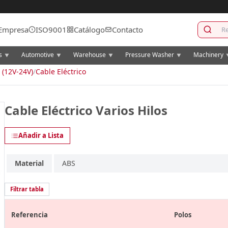
Empresa
ISO9001
Catálogo
Contacto
cs
Automotive
Warehouse
Pressure Washer
Machinery
▼
▼
▼
▼
 (12V-24V)
/
Cable Eléctrico
Cable Eléctrico Varios Hilos
Añadir a Lista
Material
ABS
Filtrar tabla
Referencia
Polos