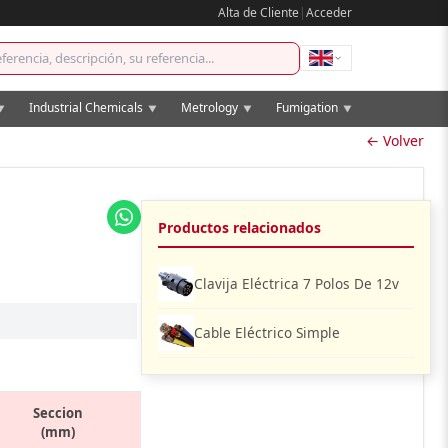
Alta de Cliente
|
Acceder
Industrial Chemicals
Metrology
Fumigation
▼
▼
▼
▼
← Volver
Productos relacionados
Clavija Eléctrica 7 Polos De 12v
Cable Eléctrico Simple
Seccion
(mm)