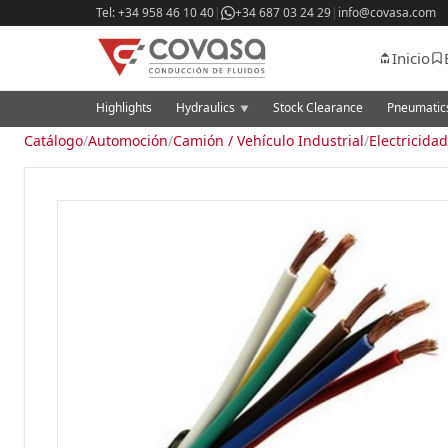
Tel: +34 958 46 10 40
|
+34 687 03 24 29
|
info@covasa.com
Inicio
Highlights
Hydraulics
Stock Clearance
Pneumati
▼
Catálogo
/
Automoción
/
Camión / Vehículo Industrial
/
Electricidad