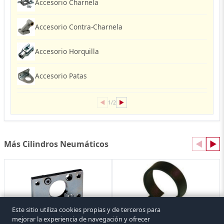
Accesorio Charnela
Accesorio Contra-Charnela
Accesorio Horquilla
Accesorio Patas
◀
▶
1/2
Más Cilindros Neumáticos
◀
▶
Este sitio utiliza cookies propias y de terceros para
mejorar la experiencia de navegación y ofrecer