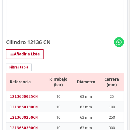
Cilindro 12136 CN
Añadir a Lista
Filtrar tabla
P. Trabajo
Carrera
Referencia
Diámetro
(bar)
(mm)
10
63 mm
25
1213630025CN
10
63 mm
100
1213630100CN
10
63 mm
250
1213630250CN
10
63 mm
300
1213630300CN