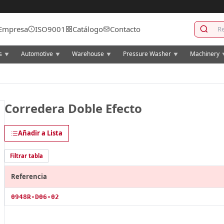
Empresa
ISO9001
Catálogo
Contacto
cs
Automotive
Warehouse
Pressure Washer
Machinery
▼
▼
▼
▼
Corredera Doble Efecto
Añadir a Lista
Filtrar tabla
Referencia
0948R-D06-02