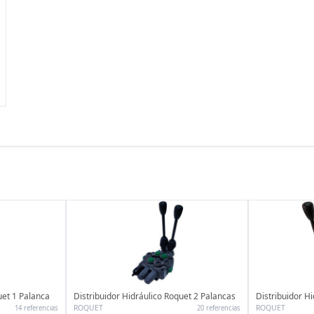
uet 1 Palanca
Distribuidor Hidráulico Roquet 2 Palancas
Distribuidor H
ROQUET
ROQUET
14 referencias
20 referencias