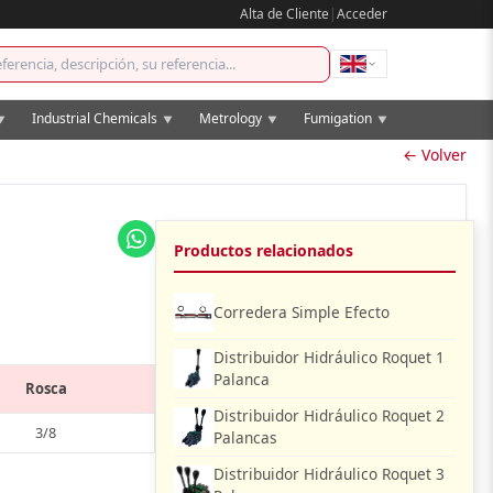
Alta de Cliente
|
Acceder
Industrial Chemicals
Metrology
Fumigation
▼
▼
▼
▼
← Volver
Productos relacionados
Corredera Simple Efecto
Distribuidor Hidráulico Roquet 1
Palanca
Rosca
Distribuidor Hidráulico Roquet 2
3/8
Palancas
Distribuidor Hidráulico Roquet 3