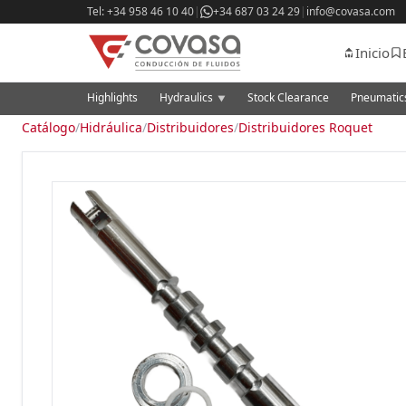
Tel: +34 958 46 10 40
|
+34 687 03 24 29
|
info@covasa.com
Inicio
Highlights
Hydraulics
Stock Clearance
Pneumati
▼
Catálogo
/
Hidráulica
/
Distribuidores
/
Distribuidores Roquet