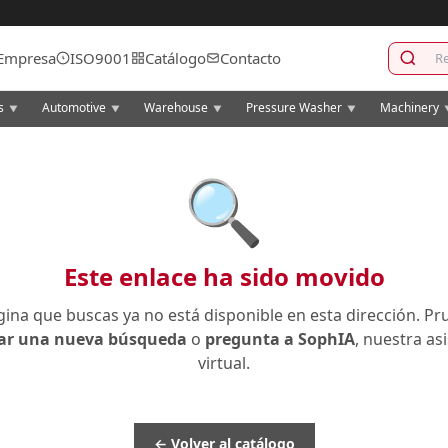
Empresa
ISO9001
Catálogo
Contacto
cs
Automotive
Warehouse
Pressure Washer
Machinery
▼
▼
▼
▼
🔍
Este enlace ha sido movido
gina que buscas ya no está disponible en esta dirección. Pr
zar una nueva búsqueda
o
pregunta a SophIA
, nuestra as
virtual.
← Volver al catálogo