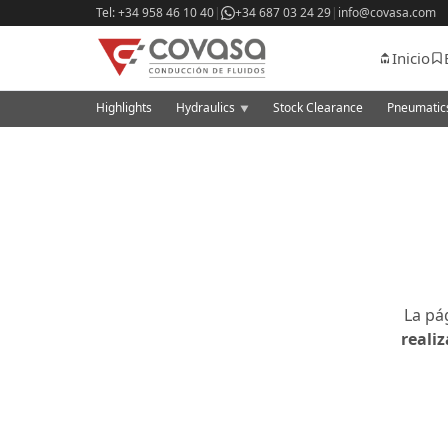
Tel: +34 958 46 10 40
|
+34 687 03 24 29
|
info@covasa.com
Inicio
Highlights
Hydraulics
Stock Clearance
Pneumati
▼
La pá
reali