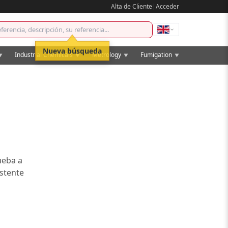
Alta de Cliente
|
Acceder
Nueva búsqueda
Industrial Chemicals
Metrology
Fumigation
▼
▼
▼
▼
ueba a
istente