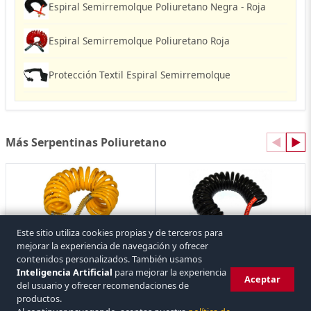
Espiral Semirremolque Poliuretano Negra - Roja
Espiral Semirremolque Poliuretano Roja
Protección Textil Espiral Semirremolque
Más Serpentinas Poliuretano
◀
▶
Este sitio utiliza cookies propias y de terceros para
mejorar la experiencia de navegación y ofrecer
contenidos personalizados. También usamos
Espiral Semirremolque Poliuretano Amarilla
Espiral Semirremolque Poliuretano Negra - Roja
3 referencias
3 referencias
Inteligencia Artificial
para mejorar la experiencia
Aceptar
del usuario y ofrecer recomendaciones de
productos.