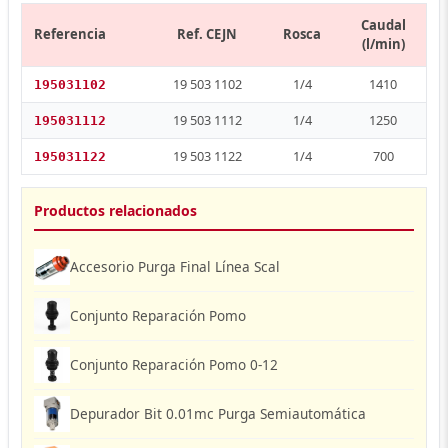
Caudal
Referencia
Ref. CEJN
Rosca
(l/min)
19 503 1102
1/4
1410
195031102
19 503 1112
1/4
1250
195031112
19 503 1122
1/4
700
195031122
Productos relacionados
Accesorio Purga Final Línea Scal
Conjunto Reparación Pomo
Conjunto Reparación Pomo 0-12
Depurador Bit 0.01mc Purga Semiautomática