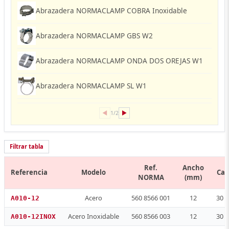
Abrazadera NORMACLAMP COBRA Inoxidable
Abrazadera NORMACLAMP GBS W2
Abrazadera NORMACLAMP ONDA DOS OREJAS W1
Abrazadera NORMACLAMP SL W1
◀
▶
1/2
Filtrar tabla
Ref.
Ancho
Referencia
Modelo
Can
NORMA
(mm)
Acero
560 8566 001
12
30 
A010-12
Acero Inoxidable
560 8566 003
12
30 
A010-12INOX