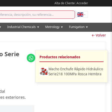
Alta de Cliente
|
Acceder
Industrial Chemicals
Metrology
Fumigation
▼
▼
▼
▼
← Volver
o Serie
Productos relacionados
Macho Enchufe Rápido Hidráulico
Serie218 100MPa Rosca Hembra
dal
es exteriores.