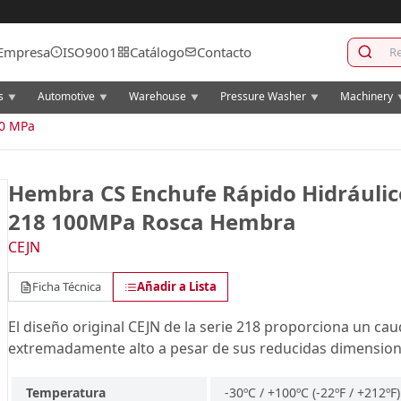
Empresa
ISO9001
Catálogo
Contacto
cs
Automotive
Warehouse
Pressure Washer
Machinery
▼
▼
▼
▼
00 MPa
Hembra CS Enchufe Rápido Hidráulic
218 100MPa Rosca Hembra
CEJN
Ficha Técnica
Añadir a Lista
El diseño original CEJN de la serie 218 proporciona un cau
extremadamente alto a pesar de sus reducidas dimension
Temperatura
-30ºC / +100ºC (-22ºF / +212ºF)