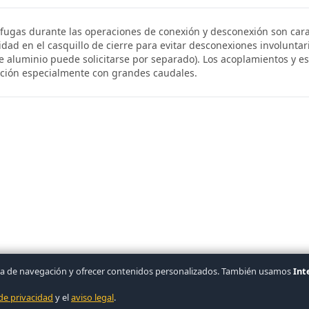
 fugas durante las operaciones de conexión y desconexión son cara
d en el casquillo de cierre para evitar desconexiones involuntari
e aluminio puede solicitarse por separado). Los acoplamientos y e
zación especialmente con grandes caudales.
iencia de navegación y ofrecer contenidos personalizados. También usamos
Int
 de privacidad
y el
aviso legal
.
r cuenta
|
Condiciones
|
Cookies
▲ COVASA