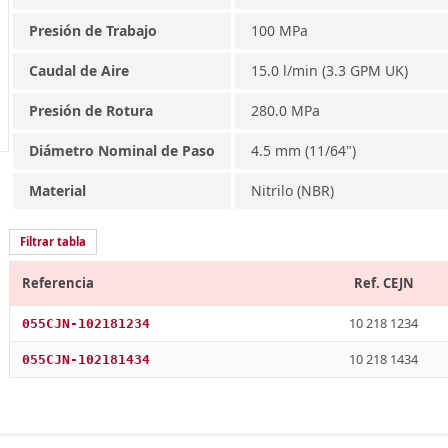
Presión de Trabajo
100 MPa
Caudal de Aire
15.0 l/min (3.3 GPM UK)
Presión de Rotura
280.0 MPa
Diámetro Nominal de Paso
4.5 mm (11/64")
Material
Nitrilo (NBR)
Filtrar tabla
Referencia
Ref. CEJN
10 218 1234
055CJN-102181234
10 218 1434
055CJN-102181434