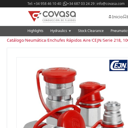
Tel: +34 958 46 10 40
|
+34 687 03 24 29
|
info@covasa.com
Inicio
Highlights
Hydraulics
Stock Clearance
Pneumati
▼
Catálogo
/
Neumática
/
Enchufes Rápidos Aire
/
CEJN
/
Serie 218, 1