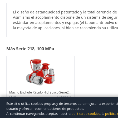
El diseño de estanqueidad patentado y la total carencia de
Asimismo el acoplamiento dispone de un sistema de segurida
estándar en acoplamientos y espigas (el tapón anti-polvo d
la mayoría de aplicaciones, si bien se recomienda su utili
Más Serie 218, 100 MPa
Macho Enchufe Rápido Hidráulico Serie218 100MPa Rosca Hembra
CEJN
2 referencias
Este sitio utiliza cookies propias y de terceros para mejorar la exper
usuario y ofrecer recomendaciones de productos.
Al continuar navegando, aceptas nuestra
política de cookies
, la
política
© 2026 Covasa. Todos los derechos reservados.
|
Aviso legal
|
Privacidad
|
Elimina