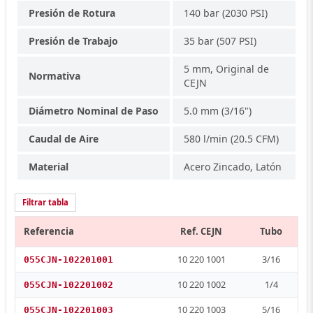
Presión de Rotura
140 bar (2030 PSI)
Presión de Trabajo
35 bar (507 PSI)
5 mm, Original de
Normativa
CEJN
Diámetro Nominal de Paso
5.0 mm (3/16")
Caudal de Aire
580 l/min (20.5 CFM)
Material
Acero Zincado, Latón
Filtrar tabla
Referencia
Ref. CEJN
Tubo
10 220 1001
3/16
055CJN-102201001
10 220 1002
1/4
055CJN-102201002
10 220 1003
5/16
055CJN-102201003