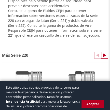
Disponibles bajo pedido juntas de seguridad para
prevenir desconexiones accidentales.
Consulte la gama de Fluidos CEJN para obtener
información sobre versiones especializadas de la serie
220 con espigas de latón (Serie 221) y doble válvula
(Serie 225). Consulte la gama de productos de Aire
Respirable CEJN para obtener información sobre la serie
221 que ofrece un casquillo de cierre de fácil sujección.
Más Serie 220
◀
▶
Este sitio utiliza cookies propias y de terceros para
mejorar la experiencia de navegación y ofrecer
Hembra Enchufe Rápido Aire Serie 220 Rosca Hembra
Hembra Enchufe Rápido Aire Serie 220 Rosca Macho
contenidos personalizados. También usamos
CEJN
CEJN
6 referencias
6 referencias
Inteligencia Artificial
para mejorar la experiencia
Aceptar
del usuario y ofrecer recomendaciones de