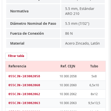
5.5 mm, Estándar
Normativa
ARO 210
Diámetro Nominal de Paso
5.5 mm (7/32")
Fuerza de Conexión
86 N
Material
Acero Zincado, Latón
Filtrar tabla
Referencia
Ref. CEJN
Tubo
10 300 2058
5x8
055CJN-103002058
10 300 2060
6,5x10
055CJN-103002060
10 300 2062
8x12
055CJN-103002062
10 300 2063
9,5x13,5
055CJN-103002063