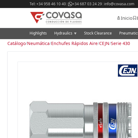
Tel: +34 958 46 10 40
|
+34 687 03 24 29
|
info@covasa.com
Inicio
Highlights
Hydraulics
Stock Clearance
Pneumati
▼
Catálogo
/
Neumática
/
Enchufes Rápidos Aire
/
CEJN
/
Serie 430