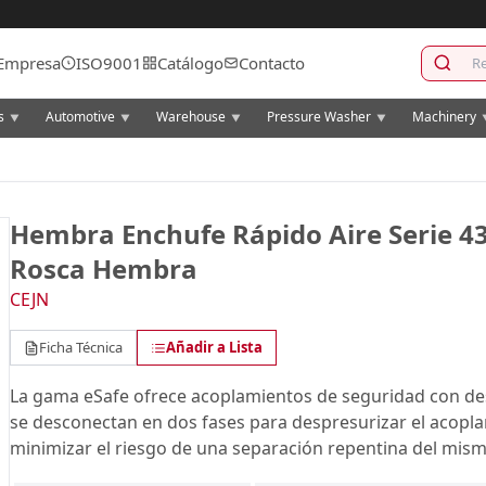
Empresa
ISO9001
Catálogo
Contacto
cs
Automotive
Warehouse
Pressure Washer
Machinery
▼
▼
▼
▼
Hembra Enchufe Rápido Aire Serie 4
Rosca Hembra
CEJN
Ficha Técnica
Añadir a Lista
La gama eSafe ofrece acoplamientos de seguridad con d
se desconectan en dos fases para despresurizar el acopl
minimizar el riesgo de una separación repentina del mis