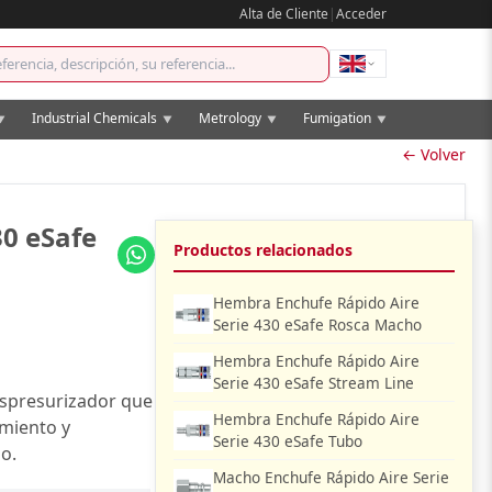
Alta de Cliente
|
Acceder
Industrial Chemicals
Metrology
Fumigation
▼
▼
▼
▼
← Volver
30 eSafe
Productos relacionados
Hembra Enchufe Rápido Aire
Serie 430 eSafe Rosca Macho
Hembra Enchufe Rápido Aire
Serie 430 eSafe Stream Line
espresurizador que
Hembra Enchufe Rápido Aire
amiento y
Serie 430 eSafe Tubo
mo.
Macho Enchufe Rápido Aire Serie