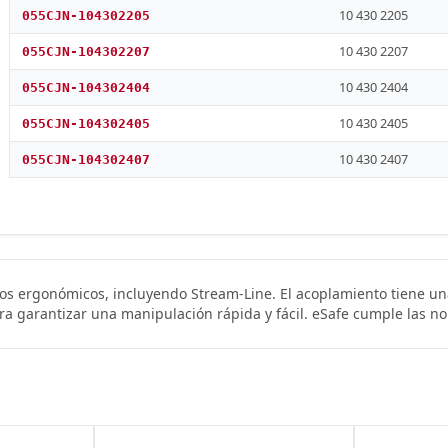
10 430 2205
055CJN-104302205
10 430 2207
055CJN-104302207
10 430 2404
055CJN-104302404
10 430 2405
055CJN-104302405
10 430 2407
055CJN-104302407
os ergonómicos, incluyendo Stream-Line. El acoplamiento tiene u
a garantizar una manipulación rápida y fácil. eSafe cumple las n