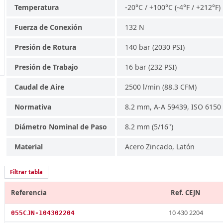
Temperatura
-20°C / +100°C (-4°F / +212°F)
Fuerza de Conexión
132 N
Presión de Rotura
140 bar (2030 PSI)
Presión de Trabajo
16 bar (232 PSI)
Caudal de Aire
2500 l/min (88.3 CFM)
Normativa
8.2 mm, A-A 59439, ISO 6150
Diámetro Nominal de Paso
8.2 mm (5/16")
Material
Acero Zincado, Latón
Filtrar tabla
Referencia
Ref. CEJN
10 430 2204
055CJN-104302204