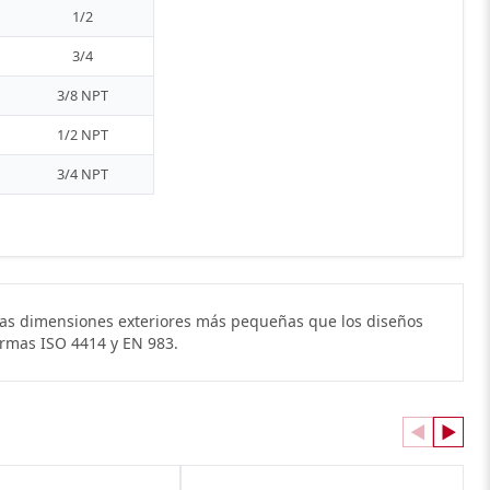
1/2
3/4
3/8 NPT
1/2 NPT
3/4 NPT
nas dimensiones exteriores más pequeñas que los diseños
ormas ISO 4414 y EN 983.
◀
▶