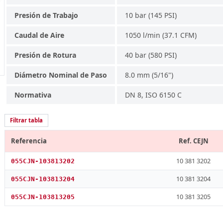
Presión de Trabajo
10 bar (145 PSI)
Caudal de Aire
1050 l/min (37.1 CFM)
Presión de Rotura
40 bar (580 PSI)
Diámetro Nominal de Paso
8.0 mm (5/16")
Normativa
DN 8, ISO 6150 C
Filtrar tabla
Referencia
Ref. CEJN
10 381 3202
055CJN-103813202
10 381 3204
055CJN-103813204
10 381 3205
055CJN-103813205