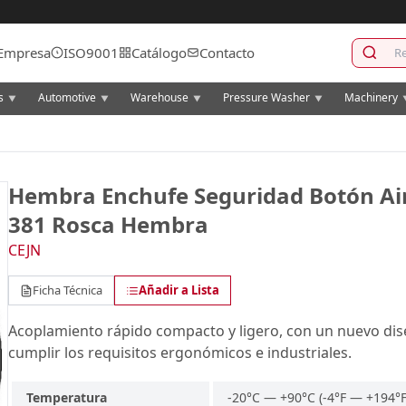
Empresa
ISO9001
Catálogo
Contacto
cs
Automotive
Warehouse
Pressure Washer
Machinery
▼
▼
▼
▼
Hembra Enchufe Seguridad Botón Air
381 Rosca Hembra
CEJN
Ficha Técnica
Añadir a Lista
Acoplamiento rápido compacto y ligero, con un nuevo dise
cumplir los requisitos ergonómicos e industriales.
Temperatura
-20°C — +90°C (-4°F — +194°F