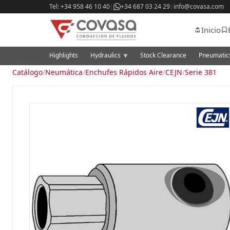
Tel: +34 958 46 10 40
|
+34 687 03 24 29
|
info@covasa.com
Inicio
Highlights
Hydraulics
Stock Clearance
Pneumati
▼
Catálogo
/
Neumática
/
Enchufes Rápidos Aire
/
CEJN
/
Serie 381