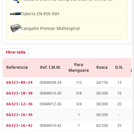
Tubería EN 856 4SH
Casquillo Prensar Multiespiral
Filtrar tabla
Para
Referencia
Ref. I.M.M.
Rosca
D.N.
Manguera
(
0084M08-24
1/2
24/150
13
66323-08-24
0084M10-30
5/8
30/200
16
66323-10-30
0084M12-36
3/4
36/200
20
66323-12-36
1
36/200
-
66323-16-36
0084M16-42
1
42/200
25
66323-16-42