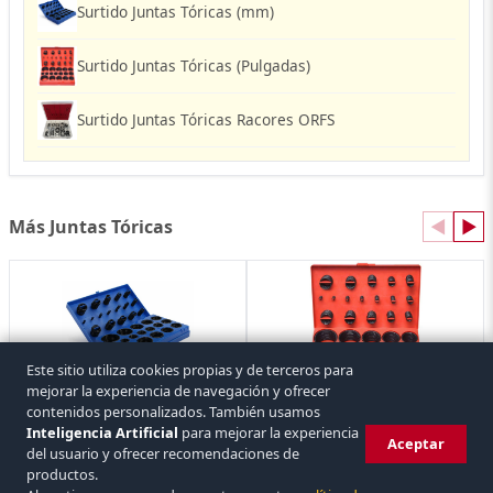
Surtido Juntas Tóricas (mm)
Surtido Juntas Tóricas (Pulgadas)
Surtido Juntas Tóricas Racores ORFS
Más Juntas Tóricas
◀
▶
Este sitio utiliza cookies propias y de terceros para
mejorar la experiencia de navegación y ofrecer
Surtido Juntas Tóricas (mm)
contenidos personalizados. También usamos
Surtido Juntas Tóricas (Pulgadas)
2 referencias
1 referencia
Inteligencia Artificial
para mejorar la experiencia
Aceptar
del usuario y ofrecer recomendaciones de
productos.