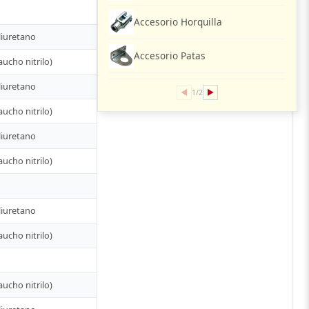
Accesorio Horquilla
liuretano
Accesorio Patas
ucho nitrilo)
liuretano
◀
▶
1/2
ucho nitrilo)
liuretano
ucho nitrilo)
liuretano
ucho nitrilo)
ucho nitrilo)