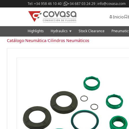
Tel: +34 958 46 10 40
|
+34 687 03 24 29
|
info@covasa.com
Inicio
Highlights
Hydraulics
Stock Clearance
Pneumati
▼
Catálogo
/
Neumática
/
Cilindros Neumáticos