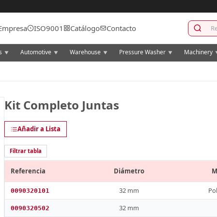
Empresa
ISO9001
Catálogo
Contacto
cs
Automotive
Warehouse
Pressure Washer
Machinery
▼
▼
▼
▼
Kit Completo Juntas
Añadir a Lista
Filtrar tabla
Referencia
Diámetro
M
32 mm
Po
0090320101
32 mm
0090320502