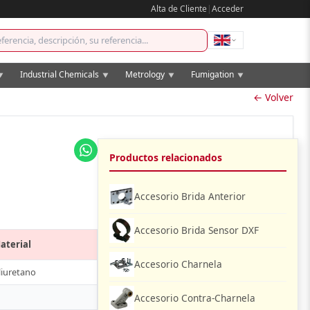
Alta de Cliente
|
Acceder
Industrial Chemicals
Metrology
Fumigation
▼
▼
▼
▼
← Volver
Productos relacionados
Accesorio Brida Anterior
Accesorio Brida Sensor DXF
aterial
Accesorio Charnela
liuretano
Accesorio Contra-Charnela