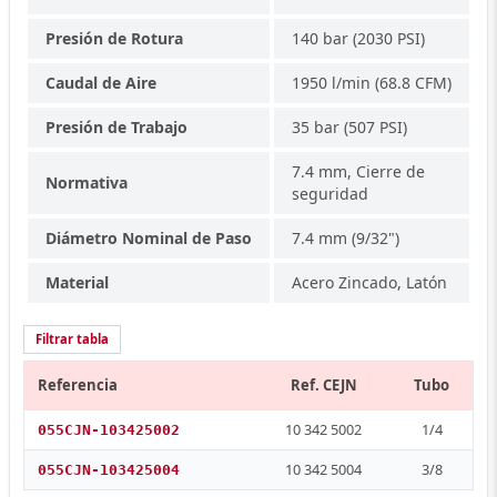
Presión de Rotura
140 bar (2030 PSI)
Caudal de Aire
1950 l/min (68.8 CFM)
Presión de Trabajo
35 bar (507 PSI)
7.4 mm, Cierre de
Normativa
seguridad
Diámetro Nominal de Paso
7.4 mm (9/32")
Material
Acero Zincado, Latón
Filtrar tabla
Referencia
Ref. CEJN
Tubo
10 342 5002
1/4
055CJN-103425002
10 342 5004
3/8
055CJN-103425004