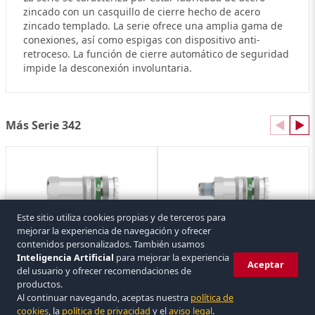
zincado con un casquillo de cierre hecho de acero
zincado templado. La serie ofrece una amplia gama de
conexiones, así como espigas con dispositivo anti-
retroceso. La función de cierre automático de seguridad
impide la desconexión involuntaria.
Más Serie 342
◀
▶
Este sitio utiliza cookies propias y de terceros para
mejorar la experiencia de navegación y ofrecer
Hembra Enchufe Rápido Aire Serie 342 Rosca Hembra
Hembra Enchufe Rápido Aire Serie 342 Rosca Macho
contenidos personalizados. También usamos
CEJN
CEJN
5 referencias
6 referencias
Inteligencia Artificial
para mejorar la experiencia
Aceptar
del usuario y ofrecer recomendaciones de
productos.
Al continuar navegando, aceptas nuestra
política de
© 2026 Covasa. Todos los derechos reservados.
|
Aviso legal
|
Privacidad
|
cookies
, la
política de privacidad
y el
aviso legal
.
Eliminar cuenta
|
Condiciones
|
Cookies
VISA
mastercard
bizum