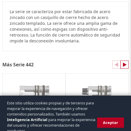
La serie se caracteriza por estar fabricada de acero
zincado con un casquillo de cierre hecho de acero
zincado templado. La serie ofrece una amplia gama de
conexiones, así como espigas con dispositivo anti-
retroceso. La función de cierre automático de seguridad
impide la desconexión involuntaria.
Más Serie 442
◀
▶
Este sitio utiliza cookies propias y de terceros para
mejorar la experiencia de navegación y ofrecer
Hembra Enchufe Rápido Aire Serie 442 Rosca Hembra
Hembra Enchufe Rápido Aire Serie 442 Rosca Macho
contenidos personalizados. También usamos
CEJN
CEJN
5 referencias
5 referencias
Inteligencia Artificial
para mejorar la experiencia
Aceptar
del usuario y ofrecer recomendaciones de
productos.