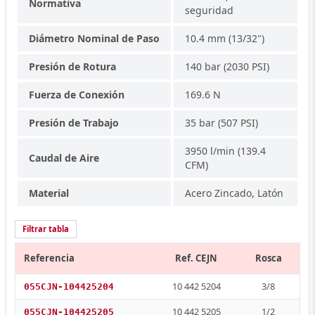
Normativa
seguridad
Diámetro Nominal de Paso
10.4 mm (13/32")
Presión de Rotura
140 bar (2030 PSI)
Fuerza de Conexión
169.6 N
Presión de Trabajo
35 bar (507 PSI)
3950 l/min (139.4
Caudal de Aire
CFM)
Material
Acero Zincado, Latón
Filtrar tabla
Referencia
Ref. CEJN
Rosca
10 442 5204
3/8
055CJN-104425204
10 442 5205
1/2
055CJN-104425205