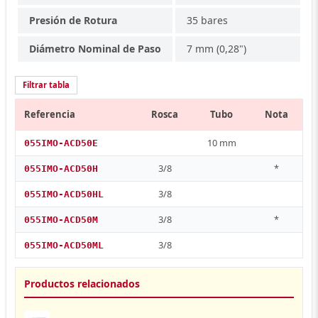
Presión de Rotura
35 bares
Diámetro Nominal de Paso
7 mm (0,28")
Filtrar tabla
Referencia
Rosca
Tubo
Nota
10 mm
055IMO-ACD50E
3/8
*
055IMO-ACD50H
3/8
055IMO-ACD50HL
3/8
*
055IMO-ACD50M
3/8
055IMO-ACD50ML
Productos relacionados