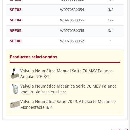
W0970530054
3/8
SFE03
W0970530055
1/2
SFE04
W0970530056
3/4
SFE05
W0970530057
1
SFE06
Productos relacionados
Válvula Neumática Manual Serie 70 MAV Palanca
Angular 90º 3/2
Válvula Neumática Mecánica Serie 70 MEV Palanca
Rodillo Bidireccional 3/2
Válvula Neumática Serie 70 PNV Resorte Mecánico
Monoestable 3/2