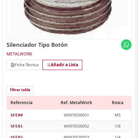
Silenciador Tipo Botón
METALWORK
Ficha Técnica
Añadir a Lista
Filtrar tabla
Referencia
Ref. MetalWork
Rosca
W0970530051
M5
SFE00
W0970530052
1/8
SFE01
W0970530053
1/4
SFE02