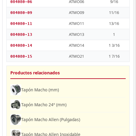
ATMO06
9/16
084080-06
ATMO09
11/16
084080-09
ATMO11
13/16
084080-11
ATMO13
1
084080-13
ATMO14
1 3/16
084080-14
ATMO21
1 7/16
084080-15
Productos relacionados
Tapón Macho (mm)
Tapón Macho 24º (mm)
Tapón Macho Allen (Pulgadas)
Tapón Macho Allen Inoxidable