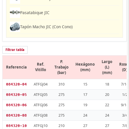
Pasatabique JIC
Tapón Macho JIC (Con Cono)
Filtrar tabla
P.
Largo
Ref.
Hexágono
Rosc
Referencia
Trabajo
(L)
Vitillo
(mm)
(D)
(bar)
(mm)
ATFGJ04
310
15
18
7/16
084320-04
ATFGJ05
275
17
20
1/2
084320-05
ATFGJ06
275
19
22
9/16
084320-06
ATFGJ08
275
24
24
3/4
084320-08
ATFGJ10
210
27
27
7/8
084320-10