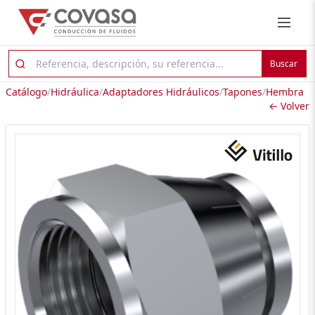
Buscar
Catálogo
/
Hidráulica
/
Adaptadores Hidráulicos
/
Tapones
/
Hembra
← Volver